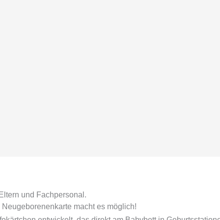
 Eltern und Fachpersonal.
ue Neugeborenenkarte macht es möglich!
nfokärtchen entwickelt, das direkt am Babybett in Geburtsstationen