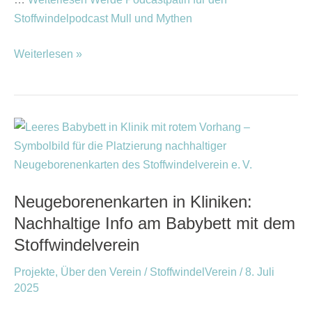
Stoffwindelpodcast Mull und Mythen
Weiterlesen »
Neugeborenenkarten
in
Kliniken:
Nachhaltige
Neugeborenenkarten in Kliniken:
Info
Nachhaltige Info am Babybett mit dem
am
Babybett
Stoffwindelverein
mit
Projekte
,
Über den Verein
/
StoffwindelVerein
/
8. Juli
dem
2025
Stoffwindelverein