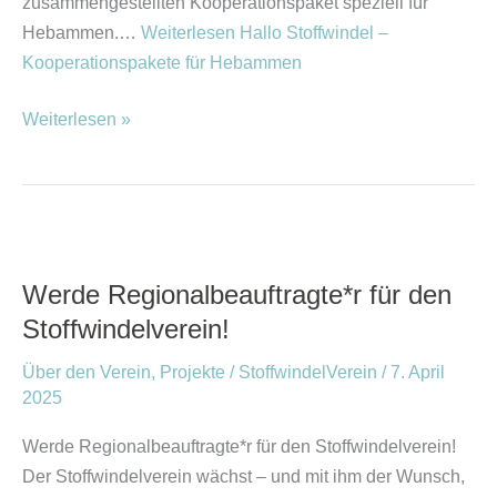
zusammengestellten Kooperationspaket speziell für
Hebammen.…
Weiterlesen
Hallo Stoffwindel –
Kooperationspakete für Hebammen
Weiterlesen »
Werde
Regionalbeauftragte*r
Werde Regionalbeauftragte*r für den
für
Stoffwindelverein!
den
Stoffwindelverein!
Über den Verein
,
Projekte
/
StoffwindelVerein
/
7. April
2025
Werde Regionalbeauftragte*r für den Stoffwindelverein!
Der Stoffwindelverein wächst – und mit ihm der Wunsch,