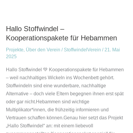
Hallo
Stoffwindel
Hallo Stoffwindel –
–
Kooperationspakete für Hebammen
Kooperationspakete
für
Projekte
,
Über den Verein
/
StoffwindelVerein
/
21. Mai
Hebammen
2025
Hallo Stoffwindel 💚 Kooperationspakete für Hebammen
– weil nachhaltiges Wickeln ins Wochenbett gehört.
Stoffwindeln sind eine wunderbare, nachhaltige
Alternative – doch viele Eltern begegnen ihnen erst spät
oder gar nicht.Hebammen sind wichtige
Multiplikator*innen, die frühzeitig informieren und
Vertrauen schaffen können.Genau hier setzt das Projekt
„Hallo Stoffwindel“ an: mit einem liebevoll