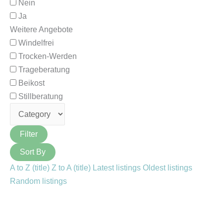
Nein
Ja
Weitere Angebote
Windelfrei
Trocken-Werden
Trageberatung
Beikost
Stillberatung
Filter
Sort By
A to Z (title)
Z to A (title)
Latest listings
Oldest listings
Random listings